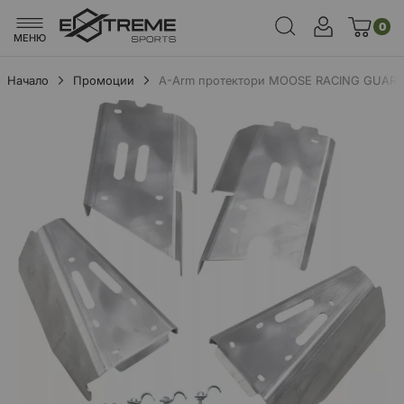
0
МЕНЮ
Начало
Промоции
A-Arm протектори MOOSE RACING GUARDS 
Преминете
към
края
на
галерията
на
изображенията