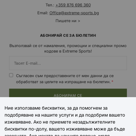
Тел.:
+359 876 696 360
Email:
Office@extreme-sports.bg
Пишете ни >
АБОНИРАЙ СЕ ЗА БЮЛЕТИН
Възползвай се от намаления, промоции и специални промо
кодове в Extreme Sports!
Съгласен съм предоставените от мен данни да се
обработват за целите на изпращане на бюлетин.
АБОНИРАМ СЕ
Ние използваме бисквитки, за да помогнем за
подобряване на нашите услуги и да подобрим вашето
НАЧИНИ НА ПЛАЩАНЕ
изживяване. Ако не приемете незадължителните
бисквитки по-долу, вашето изживяване може да бъде
засегнато. Ако искате да научите повече, моля,