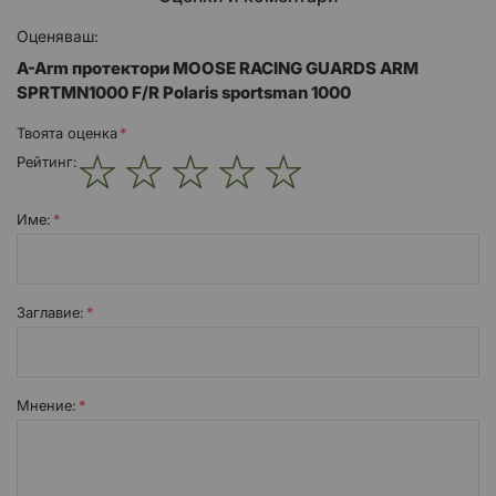
Оценяваш:
A-Arm протектори MOOSE RACING GUARDS ARM
SPRTMN1000 F/R Polaris sportsman 1000
Твоята оценка
Рейтинг:
1
2
3
4
5
star
stars
stars
stars
stars
Име:
Заглавиe:
Мнение: