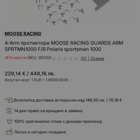
Преминете
MOOSE RACING
към
началото
A-Arm протектори MOOSE RACING GUARDS ARM
на
SPRTMN1000 F/R Polaris sportsman 1000
галерия
със
Изчерпан
SKU
80333
(0) | Оцени
снимки
229,14 €
/
448,16 лв.
Валутен курс: 1 EUR = 1.95583 BGN
Безплатна доставка за поръчки над 149,00 лв. / 76.18 €
14 дни право на връщане и замяна
100% оригинални стоки с доказан произход
Лесно и сигурно плащане