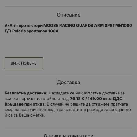
Описание
A-Arm протектори MOOSE RACING GUARDS ARM SPRTMN1000
F/R Polaris sportsman 1000
Помага на всъдеходите да се плъзгат по камъни, без да
повреждат А-рамената
ВИЖ ПОВЕЧЕ
Изработен от 4,8 мм (3/16") алуминиева сплав
Закрепват се за минути
Доставка
Включен е целият монтажен хардуер
Безплатна доставка:
Насладете се на безплатна доставка за
всички поръчки на стойност над
76.18 € / 149.00 лв. с ДДС
.
Връщане при отказ:
В случай че решите да откажете пратката
след направения преглед, транспортните разходи за връщането
ѝ са за Ваша сметка.
Оценки и коментари