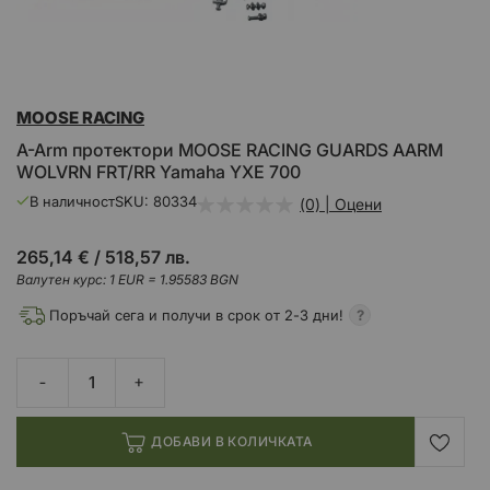
Преминете
MOOSE RACING
към
началото
A-Arm протектори MOOSE RACING GUARDS AARM
на
WOLVRN FRT/RR Yamaha YXE 700
галерия
със
В наличност
SKU
80334
(0) | Оцени
снимки
265,14 €
/
518,57 лв.
Валутен курс: 1 EUR = 1.95583 BGN
Поръчай сега и получи в срок от 2-3 дни!
ДОБАВИ В КОЛИЧКАТА