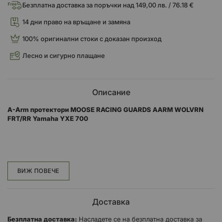
Безплатна доставка за поръчки над 149,00 лв. / 76.18 €
14 дни право на връщане и замяна
100% оригинални стоки с доказан произход
Лесно и сигурно плащане
Описание
A-Arm протектори MOOSE RACING GUARDS AARM WOLVRN
FRT/RR Yamaha YXE 700
Помага на всъдеходите да се плъзгат по камъни, без да
повреждат А-рамената
ВИЖ ПОВЕЧЕ
Изработен от 4,8 мм (3/16") алуминиева сплав
Закрепват се за минути
Доставка
Включен е целият монтажен хардуер
Безплатна доставка:
Насладете се на безплатна доставка за