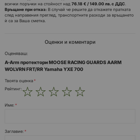
всички поръчки на стойност над
76.18 € / 149.00 лв. с ДДС
.
YAMAHA
YXE 700 WD
2016
Wolverine
ALL
Връщане при отказ:
В случай че решите да откажете пратката
YAMAHA
YXE 700 WD
2016
Wolverine Hunter
ALL
след направения преглед, транспортните разходи за връщането
ѝ са за Ваша сметка.
YAMAHA
YXE 700 WDH
2016
Wolverine R-Spec Hunter
ALL
Оценки и коментари
YAMAHA
YXE 700 WDX
2016
Wolverine R-Spec
ALL
YAMAHA
YXE 700 WPH
2016
Wolverine R-Spec EPS Hunter
ALL
Оценяваш:
A-Arm протектори MOOSE RACING GUARDS AARM
YAMAHA
YXE 700 WPS
2016
Wolverine R-Spec EPS SE
ALL
WOLVRN FRT/RR Yamaha YXE 700
Твоята оценка
YAMAHA
YXE 700 WPX
2016
Wolverine R-Spec EPS
ALL
Рейтинг:
1
2
3
4
5
star
stars
stars
stars
stars
Име:
Заглавиe: