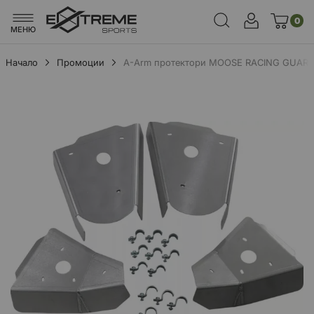
0
МЕНЮ
Начало
Промоции
A-Arm протектори MOOSE RACING GUARD
Преминете
към
края
на
галерията
на
изображенията