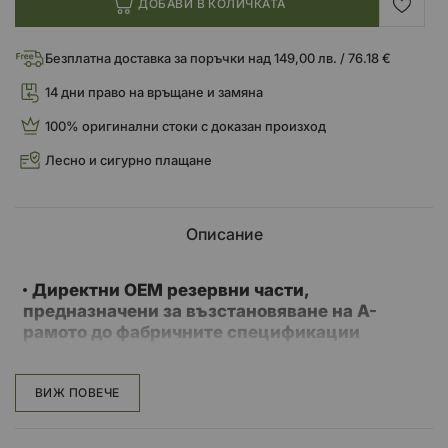
ДОБАВИ В КОЛИЧКАТА
Безплатна доставка за поръчки над 149,00 лв. / 76.18 €
14 дни право на връщане и замяна
100% оригинални стоки с доказан произход
Лесно и сигурно плащане
Описание
Директни OEM резервни части,
предназначени за възстановяване на A-
рамото до фабричните спецификации
Прецизно шлифован вал с A-рамо,
произведен от 52100 термично обработена
ВИЖ ПОВЕЧЕ
лагерна стомана за подобрена
производителност и удължен живот
Комплектът съдържа лагери, щифтове,