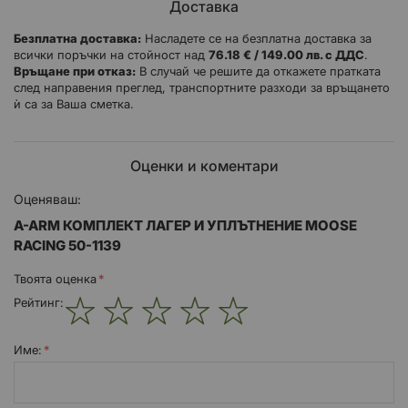
Доставка
разделители и уплътнения за възстановяване
на едно A-рамо
Безплатна доставка:
Насладете се на безплатна доставка за
всички поръчки на стойност над
76.18 € / 149.00 лв. с ДДС
.
Връщане при отказ:
В случай че решите да откажете пратката
след направения преглед, транспортните разходи за връщането
ѝ са за Ваша сметка.
Оценки и коментари
Оценяваш:
A-ARM КОМПЛЕКТ ЛАГЕР И УПЛЪТНЕНИЕ MOOSE
RACING 50-1139
Твоята оценка
Рейтинг:
1
2
3
4
5
star
stars
stars
stars
stars
Име: