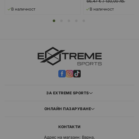
цена
66,47 €
/
130,00 лв.
В наличност
В наличност
ЗА EXTREME SPORTS
ОНЛАЙН ПАЗАРУВАНЕ
КОНТАКТИ
Адрес на магазин: Варна,