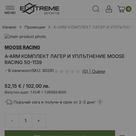
0
МЕНЮ
Начало
Промоции
A-ARM КОМПЛЕКТ ЛАГЕР И УПЛЪТНЕНИЕ
Преминете
към
Преминете
MOOSE RACING
края
към
на
началото
A-ARM КОМПЛЕКТ ЛАГЕР И УПЛЪТНЕНИЕ MOOSE
галерията
на
RACING 50-1139
на
галерия
изображенията
със
В наличност
SKU
80281
(0) | Оцени
снимки
52,15 €
/
102,00 лв.
Валутен курс: 1 EUR = 1.95583 BGN
Поръчай сега и получи в срок от 2-3 дни!