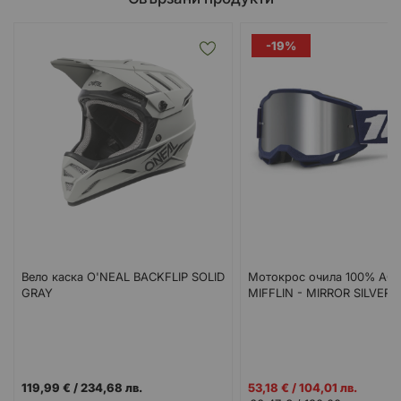
-19%
Вело каска O'NEAL BACKFLIP SOLID
Мотокрос очила 100% AC
GRAY
MIFFLIN - MIRROR SILVER
Промо
119,99 €
/
234,68 лв.
53,18 €
/
104,01 лв.