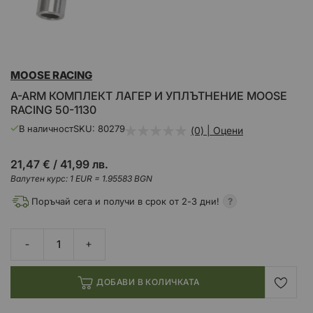
Преминете
MOOSE RACING
към
началото
A-ARM КОМПЛЕКТ ЛАГЕР И УПЛЪТНЕНИЕ MOOSE
на
RACING 50-1130
галерия
със
В наличност
SKU
80279
(0) | Оцени
снимки
21,47 €
/
41,99 лв.
Валутен курс: 1 EUR = 1.95583 BGN
Поръчай сега и получи в срок от 2-3 дни!
ДОБАВИ В КОЛИЧКАТА