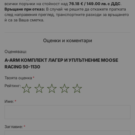
всички поръчки на стойност над
76.18 € / 149.00 лв. с ДДС
.
Връщане при отказ:
В случай че решите да откажете пратката
след направения преглед, транспортните разходи за връщането
ѝ са за Ваша сметка.
Оценки и коментари
Оценяваш:
A-ARM КОМПЛЕКТ ЛАГЕР И УПЛЪТНЕНИЕ MOOSE
RACING 50-1130
Твоята оценка
Рейтинг:
1
2
3
4
5
star
stars
stars
stars
stars
Име:
Заглавиe: