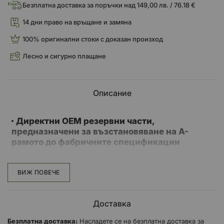
Безплатна доставка за поръчки над 149,00 лв. / 76.18 €
14 дни право на връщане и замяна
100% оригинални стоки с доказан произход
Лесно и сигурно плащане
Описание
Директни OEM резервни части,
предназначени за възстановяване на A-
рамото до фабричните спецификации
Прецизно шлифован вал с A-рамо,
произведен от 52100 термично обработена
ВИЖ ПОВЕЧЕ
лагерна стомана за подобрена
производителност и удължен живот
Комплектът съдържа лагери, щифтове,
Доставка
разделители и уплътнения за възстановяване
на едно A-рамо
Безплатна доставка:
Насладете се на безплатна доставка за