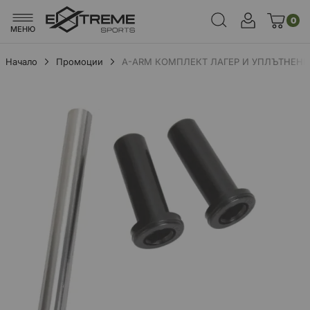
0
МЕНЮ
Начало
Промоции
A-ARM КОМПЛЕКТ ЛАГЕР И УПЛЪТНЕНИЕ
Преминете
към
края
на
галерията
на
изображенията