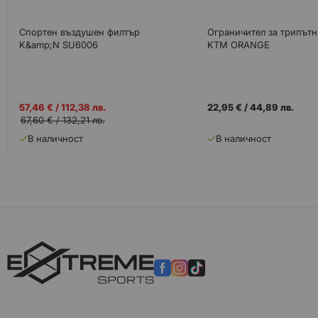
Спортен въздушен филтър
Ограничител за трипътн
K&amp;N SU6006
KTM ORANGE
Промо
57,46 €
/
112,38 лв.
22,95 €
/
44,89 лв.
цена
67,60 €
/
132,21 лв.
В наличност
В наличност