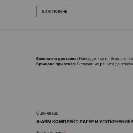
Прецизно шлифован вал с 
стомана за подобрена про
ВИЖ ПОВЕЧЕ
Комплектът съдържа лагер
A-рамо
Безплатна доставка:
Насладете се на безплатна 
Връщане при отказ:
В случай че решите да откаже
Оценяваш:
A-ARM КОМПЛЕКТ ЛАГЕР И УПЛЪТНЕНИЕ M
Твоята оценка