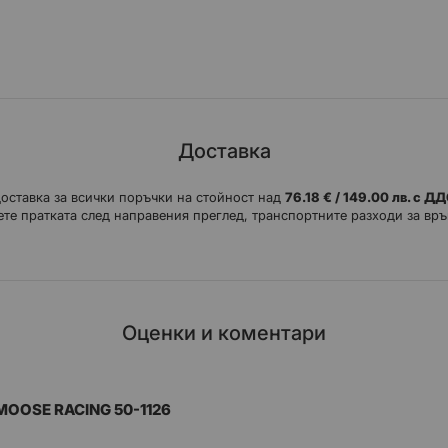
A-рамо, произведен от 52100 термично
изводителност и удължен живот
и, щифтове, разделители и уплътнения
Доставка
доставка за всички поръчки на стойност над
76.18 € / 149.00 лв. с Д
те пратката след направения преглед, транспортните разходи за връ
Оценки и коментари
OOSE RACING 50-1126