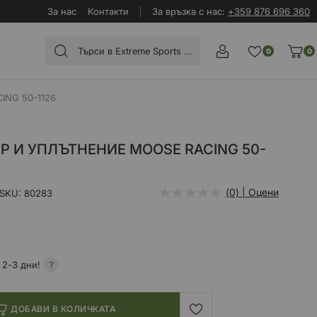
За нас
Контакти
За връзка с нас:
+359 876 696 360
0
0
NG 50-1126
Р И УПЛЪТНЕНИЕ MOOSE RACING 50-
(0) | Оцени
SKU
80283
 2-3 дни!
ДОБАВИ В КОЛИЧКАТА