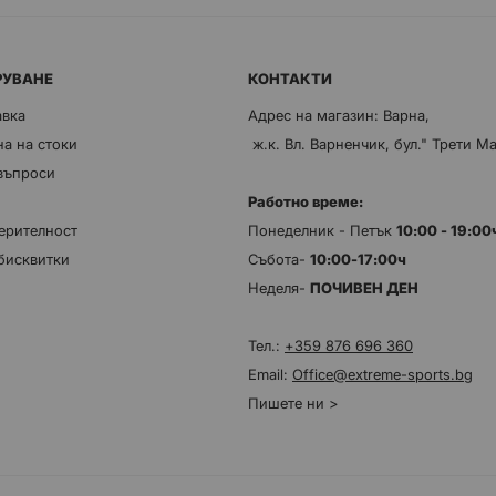
РУВАНЕ
КОНТАКТИ
авка
Адрес на магазин: Варна,
а на стоки
ж.к. Вл. Варненчик, бул." Трети М
 въпроси
Работно време:
ерителност
Понеделник - Петък
10:00 - 19:0
бисквитки
Събота-
10:00-17:00ч
Неделя-
ПОЧИВЕН ДЕН
Тел.:
+359 876 696 360
Email:
Office@extreme-sports.bg
Пишете ни >