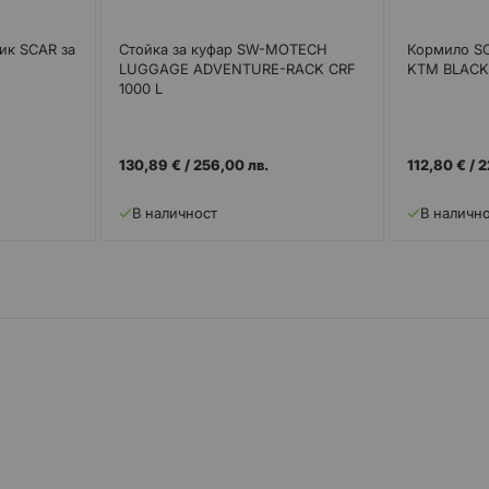
ик SCAR за
Стойка за куфар SW-MOTECH
Кормило S
LUGGAGE ADVENTURE-RACK CRF
KTM BLAC
1000 L
130,89 €
/
256,00 лв.
112,80 €
/
2
В наличност
В наличн