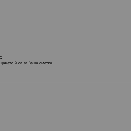
 обработена лагерна
 за възстановяване на едно
ДС
.
щането ѝ са за Ваша сметка.