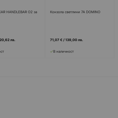
CAR HANDLEBAR O2 за
Конзола светлини 7А DOMINO
K
20,62 лв.
71,07 €
/
139,00 лв.
ост
В наличност