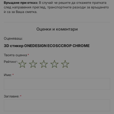
Връщане при отказ:
В случай че решите да откажете пратката
след направения преглед, транспортните разходи за връщането
ѝ са за Ваша сметка.
Оценки и коментари
Оценяваш:
3D стикер ONEDESIGN ECOSCCROP CHROME
Твоята оценка
Рейтинг:
1
2
3
4
5
star
stars
stars
stars
stars
Име:
Заглавиe: