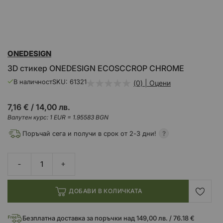
Преминете
ONEDESIGN
към
началото
3D стикер ONEDESIGN ECOSCCROP CHROME
на
галерия
В наличност
SKU
61321
(0) | Оцени
със
снимки
7,16 €
/
14,00 лв.
Валутен курс: 1 EUR = 1.95583 BGN
Поръчай сега и получи в срок от 2-3 дни!
ДОБАВИ В КОЛИЧКАТА
Безплатна доставка за поръчки над 149,00 лв. / 76.18 €