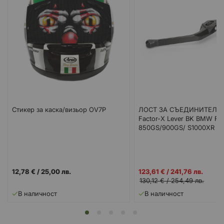
Стикер за каска/визьор OV7P
ЛОСТ ЗА СЪЕДИНИТЕЛ G
Factor-X Lever BK BMW F
850GS/900GS/ S1000XR
Промо
12,78 €
/
25,00 лв.
123,61 €
/
241,76 лв.
цена
130,12 €
/
254,49 лв.
В наличност
В наличност