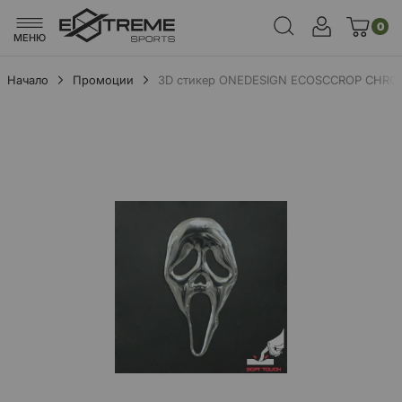
0
МЕНЮ
Начало
Промоции
3D стикер ONEDESIGN ECOSCCROP CHRO
Преминете
към
края
на
галерията
на
изображенията