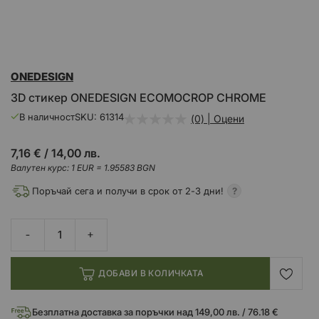
Преминете
ONEDESIGN
към
началото
3D стикер ONEDESIGN ECOMOCROP CHROME
на
галерия
В наличност
SKU
61314
(0) | Оцени
със
снимки
7,16 €
/
14,00 лв.
Валутен курс: 1 EUR = 1.95583 BGN
Поръчай сега и получи в срок от 2-3 дни!
ДОБАВИ В КОЛИЧКАТА
Безплатна доставка за поръчки над 149,00 лв. / 76.18 €