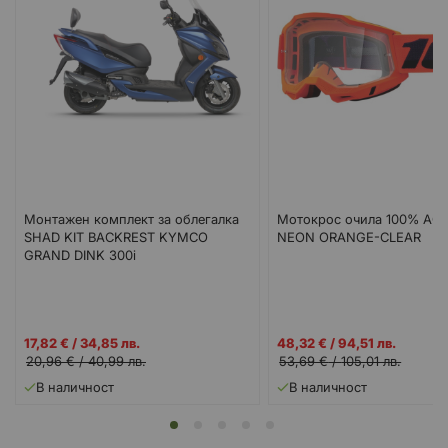
Монтажен комплект за облегалка
Мотокрос очила 100% AC
SHAD KIT BACKREST KYMCO
NEON ORANGE-CLEAR
GRAND DINK 300i
Промо
Промо
17,82 €
/
34,85 лв.
48,32 €
/
94,51 лв.
цена
цена
20,96 €
/
40,99 лв.
53,69 €
/
105,01 лв.
В наличност
В наличност