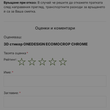
Връщане при отказ:
В случай че решите да откажете пратката
след направения преглед, транспортните разходи за връщането
ѝ са за Ваша сметка.
Оценки и коментари
Оценяваш:
3D стикер ONEDESIGN ECOMOCROP CHROME
Твоята оценка
Рейтинг:
1
2
3
4
5
star
stars
stars
stars
stars
Име:
Заглавиe: