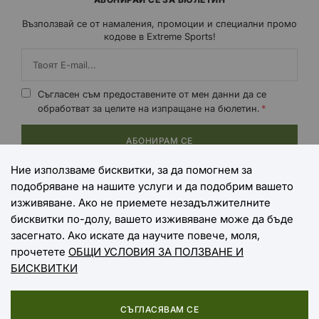
Възползвай се от намаления, промоции и специални промо
кодове в Extreme Sports!
Съгласен съм предоставените от мен данни да се
обработват за целите на изпращане на бюлетин.
АБОНИРАМ СЕ
Ние използваме бисквитки, за да помогнем за
подобряване на нашите услуги и да подобрим вашето
НАЧИНИ НА ПЛАЩАНЕ
изживяване. Ако не приемете незадължителните
бисквитки по-долу, вашето изживяване може да бъде
засегнато. Ако искате да научите повече, моля,
прочетете
ОБЩИ УСЛОВИЯ ЗА ПОЛЗВАНЕ И
НАЧИНИ НА ДОСТАВКА
БИСКВИТКИ
СЪГЛАСЯВАМ СЕ