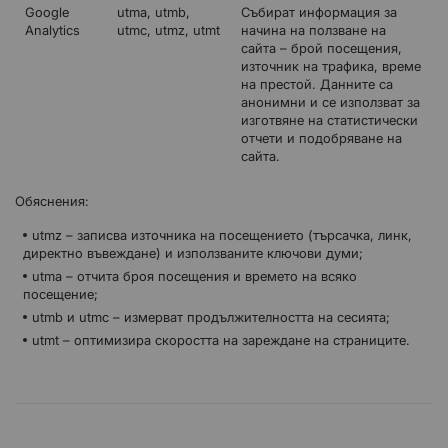
Google
utma, utmb,
Събират информация за
Analytics
utmc, utmz, utmt
начина на ползване на
сайта – брой посещения,
източник на трафика, време
на престой. Данните са
анонимни и се използват за
изготвяне на статистически
отчети и подобряване на
сайта.
Обяснения:
utmz – записва източника на посещението (търсачка, линк,
директно въвеждане) и използваните ключови думи;
utma – отчита броя посещения и времето на всяко
посещение;
utmb и utmc – измерват продължителността на сесията;
utmt – оптимизира скоростта на зареждане на страниците.