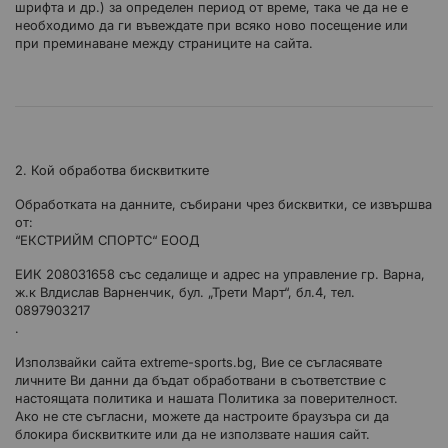
шрифта и др.) за определен период от време, така че да не е
необходимо да ги въвеждате при всяко ново посещение или
при преминаване между страниците на сайта.
2. Кой обработва бисквитките
Обработката на данните, събирани чрез бисквитки, се извършва
от:
“ЕКСТРИЙМ СПОРТС“ ЕООД
ЕИК 208031658 със седалище и адрес на управление гр. Варна,
ж.к Влдислав Варненчик, бул. „Трети Март“, бл.4, тел.
0897903217
.
Използвайки сайта extreme-sports.bg, Вие се съгласявате
личните Ви данни да бъдат обработвани в съответствие с
настоящата политика и нашата Политика за поверителност.
Ако не сте съгласни, можете да настроите браузъра си да
блокира бисквитките или да не използвате нашия сайт.