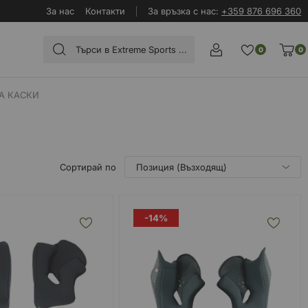
За нас
Контакти
За връзка с нас:
+359 876 696 360
0
0
А КАСКИ
Сортирай по
-14%