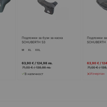
Подложки за бузи за каска
Подложки за 
SCHUBERTH S3
SCHUBERTH 
M
XL
XXL
Промо
63,90 €
/
124,98 лв.
63,90 €
/
124
цена
71,00 €
/
138,86 лв.
71,00 €
/
138
Изчерпан
В наличност