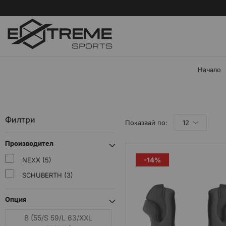
Начало
Филтри
Показвай по:
Производител
NEXX
5
-14%
SCHUBERTH
3
Опция
B (55/S 59/L 63/XXL