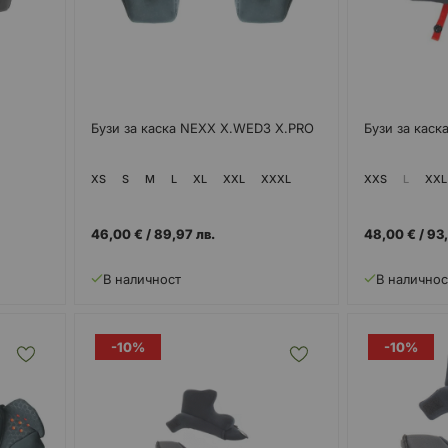
Бузи за каска NEXX X.WED3 X.PRO
Бузи за каск
XS
S
M
L
XL
XXL
XXXL
XXS
L
XXL
46,00 €
/
89,97 лв.
48,00 €
/
93,
В наличност
В наличнос
-10%
-10%