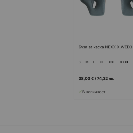
Бузи за каска NEXX X.WED3
S
M
L
XL
XXL
XXXL
38,00 €
/
74,32 лв.
В наличност