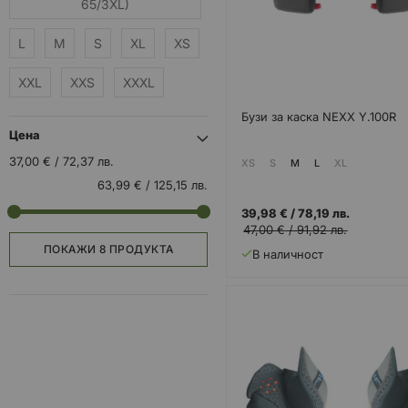
65/3XL)
L
M
S
XL
XS
XXL
XXS
XXXL
Бузи за каска NEXX Y.100R
Цена
37,00 €
/
72,37 лв.
XS
S
M
L
XL
63,99 €
/
125,15 лв.
39,98 €
/
78,19 лв.
47,00 €
/
91,92 лв.
ПОКАЖИ
8 ПРОДУКТА
В наличност