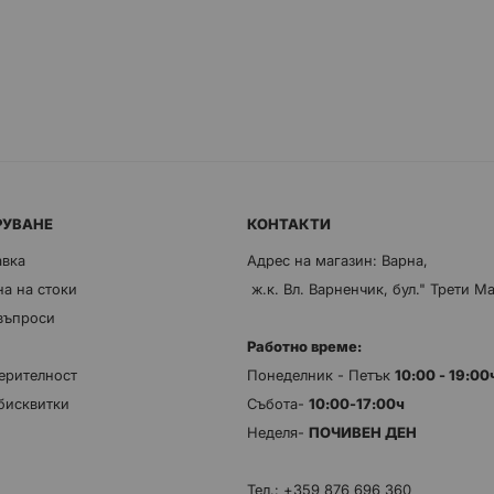
РУВАНЕ
КОНТАКТИ
авка
Адрес на магазин: Варна,
а на стоки
ж.к. Вл. Варненчик, бул." Трети М
 въпроси
Работно време:
ерителност
Понеделник - Петък
10:00 - 19:0
бисквитки
Събота-
10:00-17:00ч
Неделя-
ПОЧИВЕН ДЕН
Тел.:
+359 876 696 360