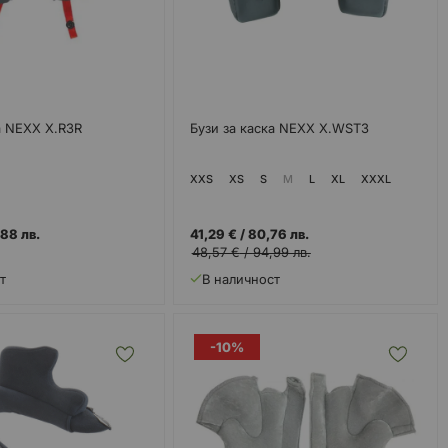
а NEXX X.R3R
Бузи за каска NEXX X.WST3
XXS
XS
S
M
L
XL
XXXL
88 лв.
41,29 €
/
80,76 лв.
48,57 €
/
94,99 лв.
т
В наличност
-10%