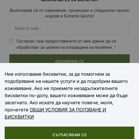
Възползвай се от намаления, промоции и специални промо
кодове в Extreme Sports!
Съгласен съм предоставените от мен данни да се
обработват за целите на изпращане на бюлетин.
АБОНИРАМ СЕ
Ние използваме бисквитки, за да помогнем за
подобряване на нашите услуги и да подобрим вашето
НАЧИНИ НА ПЛАЩАНЕ
изживяване. Ако не приемете незадължителните
бисквитки по-долу, вашето изживяване може да бъде
засегнато. Ако искате да научите повече, моля,
прочетете
ОБЩИ УСЛОВИЯ ЗА ПОЛЗВАНЕ И
НАЧИНИ НА ДОСТАВКА
БИСКВИТКИ
СЪГЛАСЯВАМ СЕ