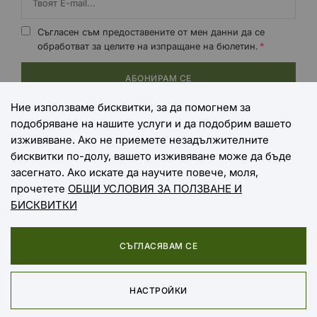
Съгласен съм предоставените от мен данни да се
обработват за целите на изпращане на бюлетин.
АБОНИРАМ СЕ
Ние използваме бисквитки, за да помогнем за
подобряване на нашите услуги и да подобрим вашето
НАЧИНИ НА ПЛАЩАНЕ
изживяване. Ако не приемете незадължителните
бисквитки по-долу, вашето изживяване може да бъде
засегнато. Ако искате да научите повече, моля,
прочетете
ОБЩИ УСЛОВИЯ ЗА ПОЛЗВАНЕ И
НАЧИНИ НА ДОСТАВКА
БИСКВИТКИ
СЪГЛАСЯВАМ СЕ
Copyright © 2025 EXTREME SPORTS
НАСТРОЙКИ
Онлайн магазин от