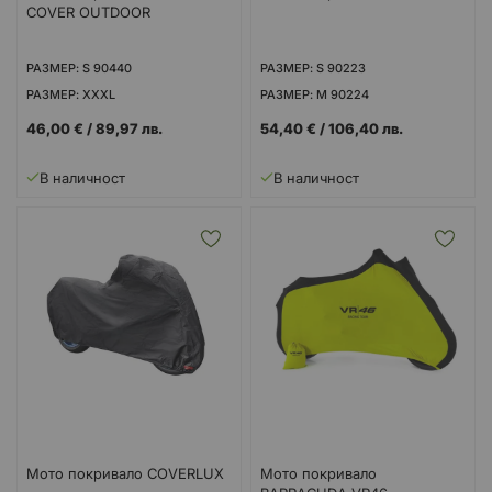
COVER OUTDOOR
РАЗМЕР: S 90440
РАЗМЕР: S 90223
РАЗМЕР: XXXL
РАЗМЕР: M 90224
РАЗМЕР: M 90441
РАЗМЕР: L 90225
46,00 €
/
89,97 лв.
54,40 €
/
106,40 лв.
РАЗМЕР: L 90442
РАЗМЕР: XL 90226
РАЗМЕР: XL 90443
В наличност
В наличност
РАЗМЕР: XXL
Мото покривало COVERLUX
Мото покривало