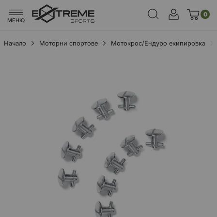
0
МЕНЮ
Начало
Моторни спортове
Мотокрос/Ендуро екипировка
Преминете
към
края
на
галерията
на
изображенията