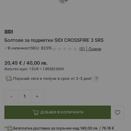
Преминете
SIDI
към
началото
Болтове за подметки SIDI CROSSFIRE 3 SRS
на
галерия
В наличност
SKU
82315
(0) | Оцени
със
снимки
20,45 €
/
40,00 лв.
Валутен курс: 1 EUR = 1.95583 BGN
Поръчай сега и получи в срок от 2-3 дни!
ДОБАВИ В КОЛИЧКАТА
Безплатна доставка за поръчки над 149,00 лв. / 76.18 €