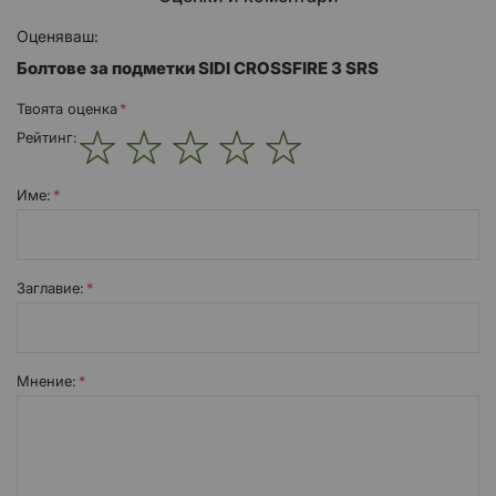
Оценяваш:
Болтове за подметки SIDI CROSSFIRE 3 SRS
Твоята оценка
Рейтинг:
1
2
3
4
5
star
stars
stars
stars
stars
Име:
Заглавиe:
Мнение: