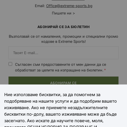
Email:
Office@extreme-sports.bg
Пишете ни >
АБОНИРАЙ СЕ ЗА БЮЛЕТИН
Възползвай се от намаления, промоции и специални промо
кодове в Extreme Sports!
Съгласен съм предоставените от мен данни да се
обработват за целите на изпращане на бюлетин.
АБОНИРАМ СЕ
Ние използваме бисквитки, за да помогнем за
подобряване на нашите услуги и да подобрим вашето
НАЧИНИ НА ПЛАЩАНЕ
изживяване. Ако не приемете незадължителните
бисквитки по-долу, вашето изживяване може да бъде
засегнато. Ако искате да научите повече, моля,