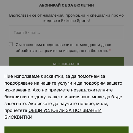
АБОНИРАЙ СЕ ЗА БЮЛЕТИН
Възползвай се от намаления, промоции и специални промо
кодове в Extreme Sports!
Съгласен съм предоставените от мен данни да се
обработват за целите на изпращане на бюлетин.
АБОНИРАМ СЕ
Ние използваме бисквитки, за да помогнем за
подобряване на нашите услуги и да подобрим вашето
НАЧИНИ НА ПЛАЩАНЕ
изживяване. Ако не приемете незадължителните
бисквитки по-долу, вашето изживяване може да бъде
засегнато. Ако искате да научите повече, моля,
прочетете
ОБЩИ УСЛОВИЯ ЗА ПОЛЗВАНЕ И
НАЧИНИ НА ДОСТАВКА
БИСКВИТКИ