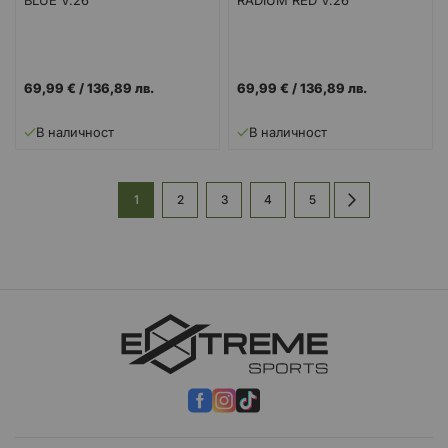
69,99 €
/
136,89 лв.
69,99 €
/
136,89 лв.
В наличност
В наличност
Страница
В
Страница
Страница
Страница
Страница
Страница
Напред
1
2
3
4
5
момента
четете
страница