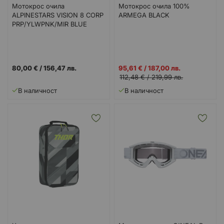
Мотокрос очила
Мотокрос очила 100%
ALPINESTARS VISION 8 CORP
ARMEGA BLACK
PRP/YLWPNK/MIR BLUE
Промо
80,00 €
/
156,47 лв.
95,61 €
/
187,00 лв.
цена
112,48 €
/
219,99 лв.
В наличност
В наличност